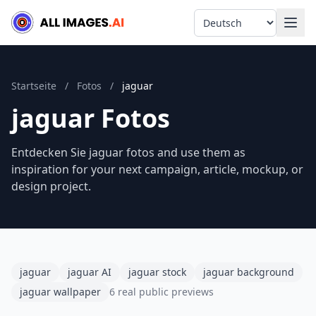
Language
Startseite
/
Fotos
/
jaguar
jaguar Fotos
Entdecken Sie jaguar fotos and use them as
inspiration for your next campaign, article, mockup, or
design project.
jaguar
jaguar AI
jaguar stock
jaguar background
jaguar wallpaper
6 real public previews