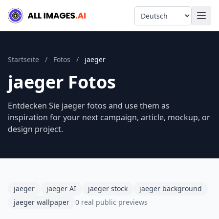
Language
Startseite
/
Fotos
/
jaeger
jaeger Fotos
Entdecken Sie jaeger fotos and use them as
inspiration for your next campaign, article, mockup, or
design project.
jaeger
jaeger AI
jaeger stock
jaeger background
jaeger wallpaper
0 real public previews