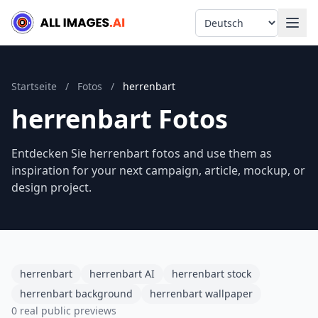
Language
Startseite
/
Fotos
/
herrenbart
herrenbart Fotos
Entdecken Sie herrenbart fotos and use them as
inspiration for your next campaign, article, mockup, or
design project.
herrenbart
herrenbart AI
herrenbart stock
herrenbart background
herrenbart wallpaper
0 real public previews