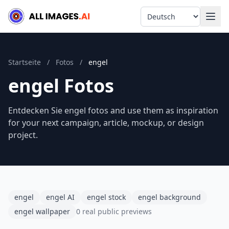
Language
Startseite
/
Fotos
/
engel
engel Fotos
Entdecken Sie engel fotos and use them as inspiration
for your next campaign, article, mockup, or design
project.
engel
engel AI
engel stock
engel background
engel wallpaper
0 real public previews