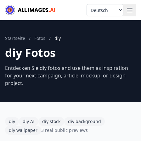
Language
Startseite
/
Fotos
/
diy
diy Fotos
Entdecken Sie diy fotos and use them as inspiration
for your next campaign, article, mockup, or design
project.
diy
diy AI
diy stock
diy background
diy wallpaper
3 real public previews