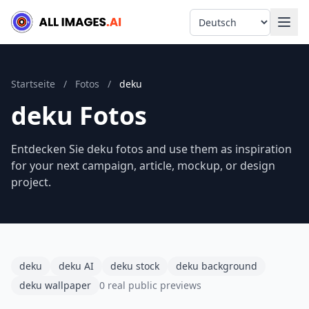
Language
Startseite
/
Fotos
/
deku
deku Fotos
Entdecken Sie deku fotos and use them as inspiration
for your next campaign, article, mockup, or design
project.
deku
deku AI
deku stock
deku background
deku wallpaper
0 real public previews