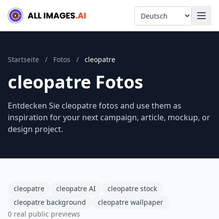
Language
Startseite
/
Fotos
/
cleopatre
cleopatre Fotos
Entdecken Sie cleopatre fotos and use them as
inspiration for your next campaign, article, mockup, or
design project.
cleopatre
cleopatre AI
cleopatre stock
cleopatre background
cleopatre wallpaper
0 real public previews