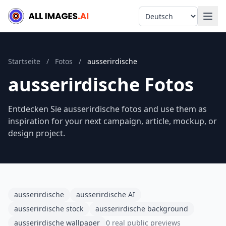
Language
Startseite
/
Fotos
/
ausserirdische
ausserirdische Fotos
Entdecken Sie ausserirdische fotos and use them as
inspiration for your next campaign, article, mockup, or
design project.
ausserirdische
ausserirdische AI
ausserirdische stock
ausserirdische background
ausserirdische wallpaper
0 real public previews